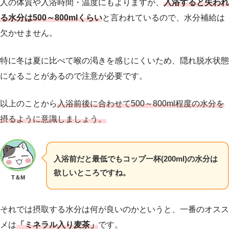
人の体質や入浴時間・温度にもよりますが、
入浴すると失われ
る水分は500～800mlくらい
と言われているので、水分補給は
欠かせません。
特に冬は夏に比べて喉の渇きを感じにくいため、
隠れ脱水状態
になることがあるので注意が必要です。
以上のことから
入浴前後に合わせて
500～800ml程度の水分を
摂るように意識しましょう。
入浴前だと最低でもコップ一杯(200ml)の水分は
欲しいところですね。
T＆M
それでは摂取する水分は何が良いのかというと、
一番のオスス
メは
「ミネラル入り麦茶」
です。